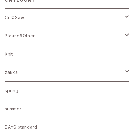
CATEGORY
Cut&Saw
25/バーフィル天竺
Blouse&Other
19/バーフィル天竺
Blouse
Knit
16/ＢＤ天竺
Onepiece
zakka
アメリカンドライコットン
Bottoms
Stole
spring
コットン
Bag
summer
リネン天竺
Other
DAYS standard