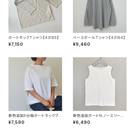
ボートネックTシャツ【43165】
ベースボールTシャツ【43164】
¥7,150
¥9,460
新色追加5分袖ボートネックプル
新色追加ボートN.ノースリーブ
オーバー【43191】
【43204】
¥7,590
¥6,490