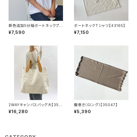
新色追加5分袖ボートネックプル
ボートネックTシャツ【43165】
オーバー【43191】
¥7,590
¥7,150
2WAYキャンバスバッグ大【351
腹巻き（ロング）【35047】
05】
¥16,280
¥5,390