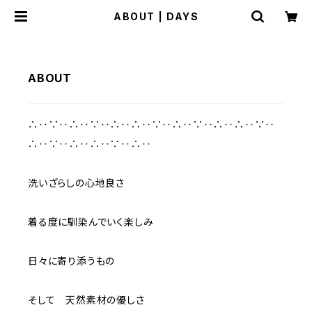
ABOUT | DAYS
ABOUT
∴‥∵‥∴‥∵‥∴‥∴‥∵‥∴‥∵‥∴‥∴‥∵‥
∴‥∵‥∴‥∴‥∵‥∴‥
洗いざらしの心地良さ
着る度に馴染んでいく楽しみ
日々に寄り添うもの
そして 天然素材の優しさ