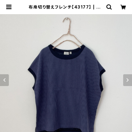
布帛切り替えフレンチ【43177】 | DA
YS