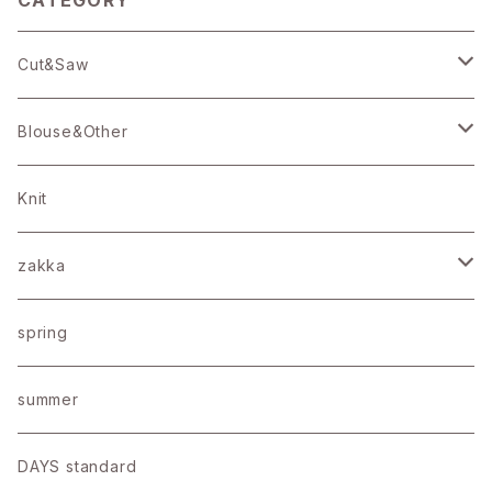
CATEGORY
Cut&Saw
25/バーフィル天竺
Blouse&Other
19/バーフィル天竺
Blouse
Knit
16/ＢＤ天竺
Onepiece
zakka
アメリカンドライコットン
Bottoms
Stole
spring
コットン
Bag
summer
リネン天竺
Other
DAYS standard