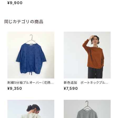
¥9,900
同じカテゴリの商品
刺繍5分袖プルオーバー（花柄）
新色追加 ボートネックプルオ
【43180】
ーバー【43079】
¥9,350
¥7,590