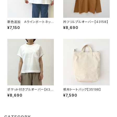
新色追加 Ａラインボートネック
衿フリルプルオーバー【43158】
プルオーバー【43161】
¥7,150
¥8,690
ポケット付きプルオーバー【431
帆布トートバッグ【35198】
97】
¥8,690
¥7,590