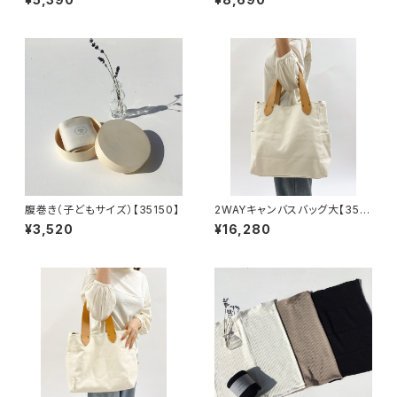
腹巻き（子どもサイズ）【35150】
2WAYキャンバスバッグ大【351
05】
¥3,520
¥16,280