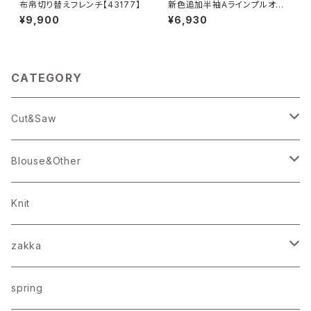
布帛切り替えフレンチ【43177】
新色追加半袖Aラインプルオー
バー【43205】
¥9,900
¥6,930
CATEGORY
Cut&Saw
25/バーフィル天竺
Blouse&Other
19/バーフィル天竺
Blouse
Knit
16/ＢＤ天竺
Onepiece
zakka
アメリカンドライコットン
Bottoms
Stole
spring