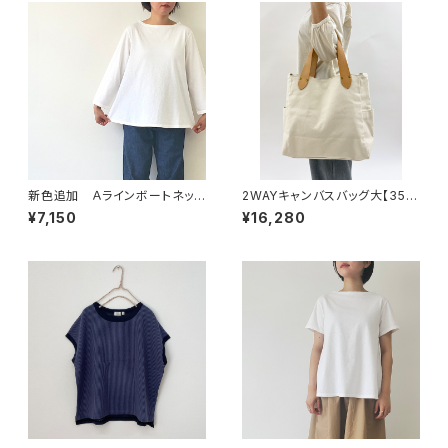
新色追加 Ａラインボートネック
2WAYキャンバスバッグ大【351
プルオーバー【43161】
05】
¥7,150
¥16,280