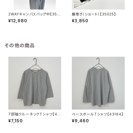
2WAYキャンバスバッグ中【351
腹巻き（ショート）【35025】
04】
¥12,980
¥3,850
その他の商品
7部袖クルーネックTシャツ【43
ベースボールTシャツ【43164】
156】
¥7,150
¥9,460