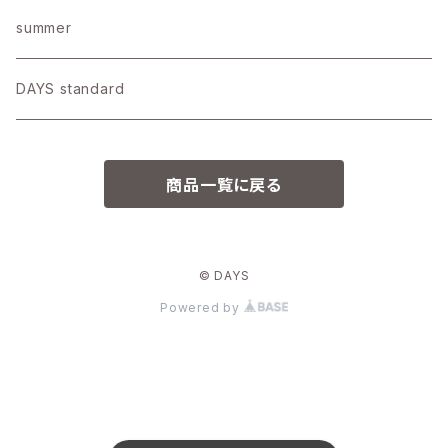
コットン
Bag
summer
リネン天竺
Other
DAYS standard
▶︎裏毛
商品一覧に戻る
© DAYS
Powered by