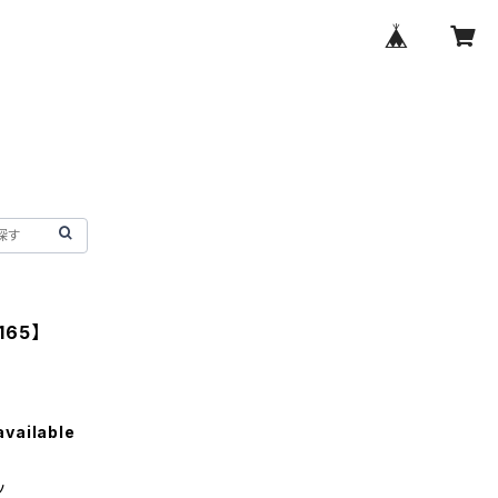
65】
available
ツ