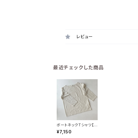
レビュー
最近チェックした商品
ボートネックTシャツ【4
3165】
¥7,150