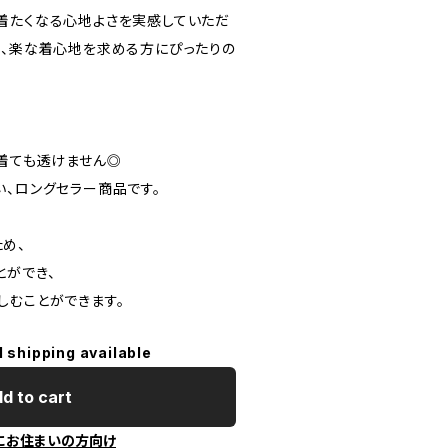
着たくなる心地よさを実感していただ
ら、楽な着心地を求める方にぴったりの
で着ても透けません◎
い、ロングセラー商品です。
め、
とができ、
しむことができます。
l shipping available
d to cart
にお住まいの方向け