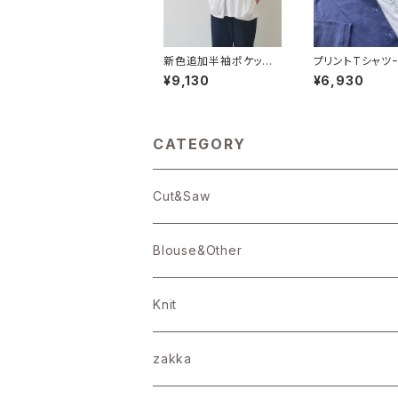
新色追加半袖ポケット
プリントTシャツｰ
プルオーバー【43190】
柄-【43189】
¥9,130
¥6,930
CATEGORY
Cut&Saw
25/バーフィル天竺
Blouse&Other
19/バーフィル天竺
Blouse
Knit
16/ＢＤ天竺
Onepiece
zakka