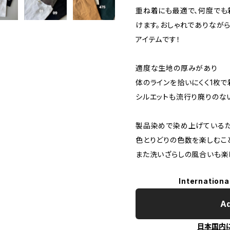
重ね着にも最適で、何度でも
けます。おしゃれでありなが
アイテムです！
適度な生地の厚みがあり
体のラインを拾いにくく1枚
シルエットも流行り廃りのな
製品染めで染め上げているた
色とりどりの色数を楽しむこ
また洗いざらしの風合いも楽
Internationa
Ad
日本国内