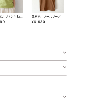
エルリネン半袖プ
空紡糸 ノースリーブ
バー【43104】
690
¥6,930