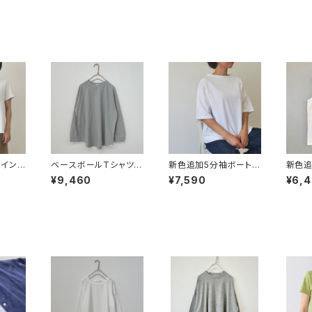
ラインプ
ベースボールTシャツ
新色追加5分袖ボート
新色追
05】
【43164】
ネックプルオーバー【43
スリー
¥9,460
¥7,590
¥6,
191】