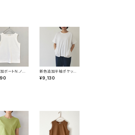
加ボートN.ノー
新色追加半袖ポケット
ブ【43204】
プルオーバー【43190】
490
¥9,130