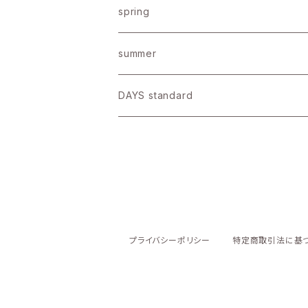
アメリカンドライコットン
Bottoms
Stole
spring
コットン
Bag
summer
リネン天竺
Other
DAYS standard
▶︎裏毛
プライバシーポリシー
特定商取引法に基