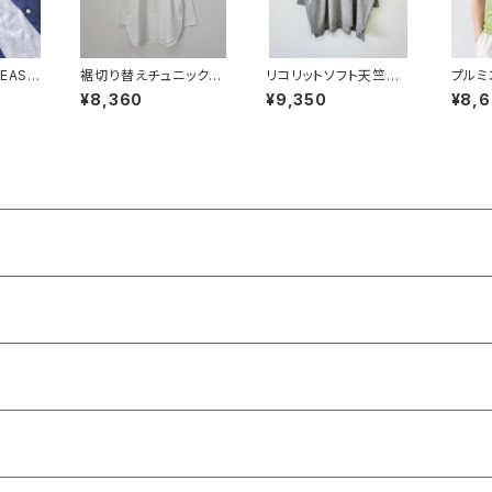
EAST
裾切り替えチュニック【4
リコリットソフト天竺ワ
プルミ
3157】
イド6分袖プルオーバー
ルオー
¥8,360
¥9,350
¥8,
【43207】